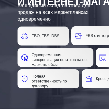
И ИНТЕРНЕТ-МАГ
Ваш единый склад-партнер для
продаж на всех маркетплейсах
одновременно
FBS с интег
FBO, FBS, DBS
Одновременная
синхронизация остатков на все
маркетплейсы
Полная
Кросс-
ответственность по
договору