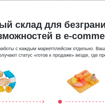
ый склад для безгран
зможностей в e-comme
 работы с каждым маркетплейсом отдельно. Ва
олучают статус «готов к продаже» везде, где пр