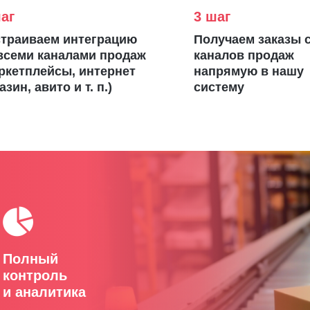
аг
3 шаг
траиваем интеграцию
Получаем заказы с
всеми каналами продаж
каналов продаж
ркетплейсы, интернет
напрямую в нашу
азин, авито и т. п.)
систему
Полный
контроль
и аналитика