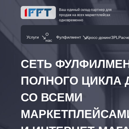
Ваш единый склад-партнер для
продаж на всех маркетплейсах
одновременно
О
Услуги
Фулфилмент
Кросс-докинг
3PL
Расче
нас
СЕТЬ ФУЛФИЛМЕН
ПОЛНОГО ЦИКЛА 
СО ВСЕМИ
МАРКЕТПЛЕЙСА