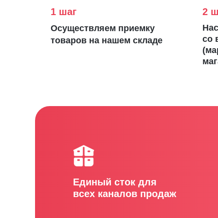
1 шаг
2 ш
Нас
Осуществляем приемку
со 
товаров на нашем складе
(ма
маг
Единый сток для
всех каналов продаж