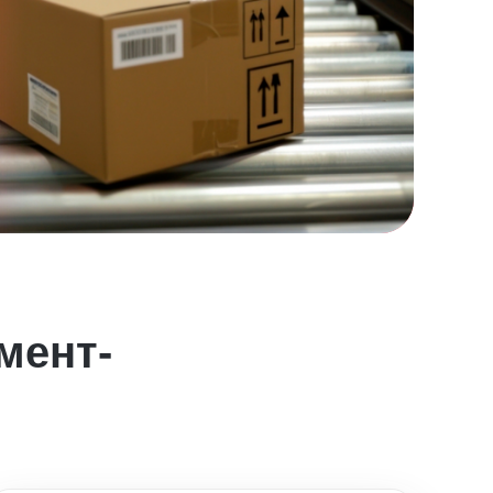
мент-
м